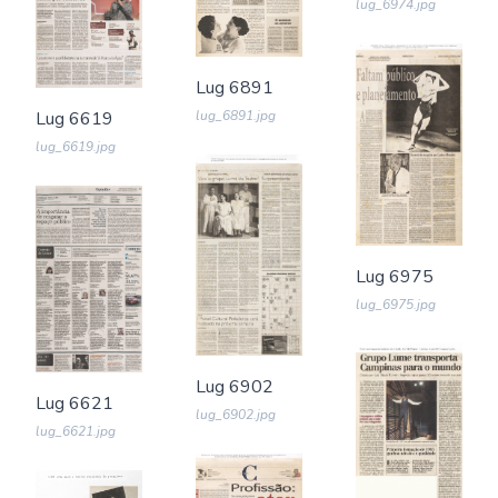
lug_6974.jpg
Lug 6891
lug_6891.jpg
Lug 6619
lug_6619.jpg
Lug 6975
lug_6975.jpg
Lug 6902
Lug 6621
lug_6902.jpg
lug_6621.jpg