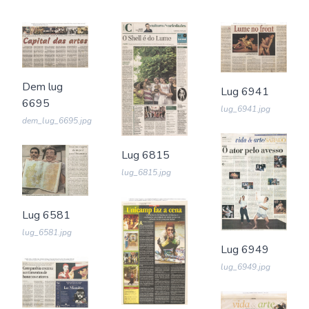
Dem lug
Lug 6941
6695
lug_6941.jpg
dem_lug_6695.jpg
Lug 6815
lug_6815.jpg
Lug 6581
lug_6581.jpg
Lug 6949
lug_6949.jpg