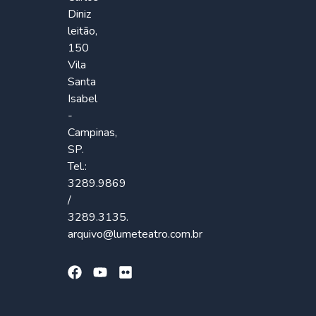
Diniz
leitão,
150
Vila
Santa
Isabel
-
Campinas,
SP.
Tel.:
3289.9869
/
3289.3135.
arquivo@lumeteatro.com.br