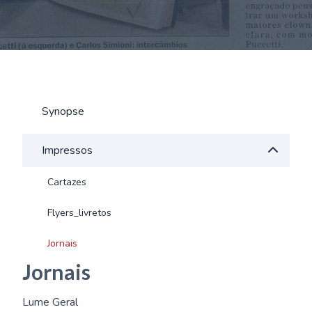
Synopse
Impressos
Cartazes
Flyers_livretos
Jornais
Jornais
Lume Geral