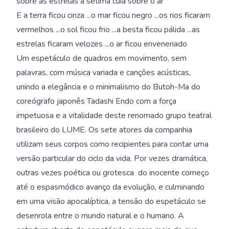
sobre as estrelas a sétima cuia sobre o ar
E a terra ficou cinza ...o mar ficou negro ...os rios ficaram
vermelhos ...o sol ficou frio ...a besta ficou pálida ...as
estrelas ficaram velozes ...o ar ficou envenenado
Um espetáculo de quadros em movimento, sem
palavras, com música variada e canções acústicas,
unindo a elegância e o minimalismo do Butoh-Ma do
coreógrafo japonês Tadashi Endo com a força
impetuosa e a vitalidade deste renomado grupo teatral
brasileiro do LUME. Os sete atores da companhia
utilizam seus corpos como recipientes para contar uma
versão particular do ciclo da vida. Por vezes dramática,
outras vezes poética ou grotesca  do inocente começo
até o espasmódico avanço da evolução, e culminando
em uma visão apocalíptica, a tensão do espetáculo se
desenrola entre o mundo natural e o humano. A