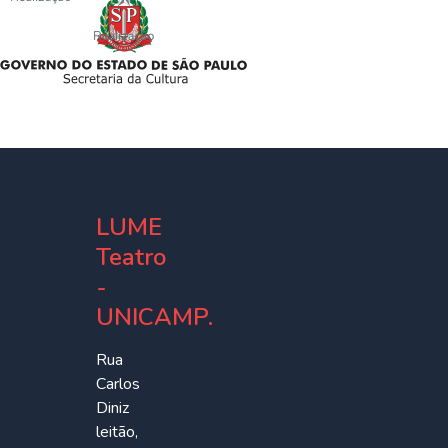
LUME
Teatro
-
UNICAMP.
Rua
Carlos
Diniz
leitão,